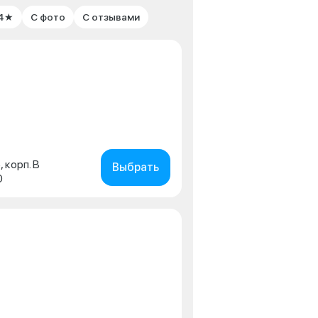
 4★
С фото
С отзывами
, корп. В
Выбрать
0